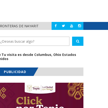
FRONTERAS DE NAYARIT
MUNICIPIOS DE N
NAYARIT
Tu visita es desde Columbus, Ohio Estados
nidos
PUBLICIDAD