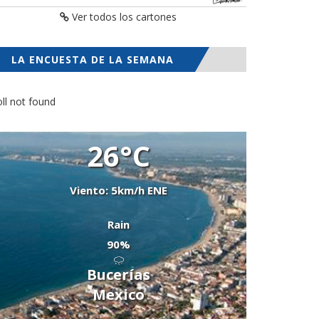
Ver todos los cartones
LA ENCUESTA DE LA SEMANA
ll not found
26°C
Viento: 5km/h ENE
Rain
90%
Bucerías
Mexico