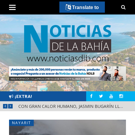
Translate to
¡EXTRA!
¡HÉCTOR SANTANA RECORRE EL MERCADO JUAN ESCUTIA Y EL MERCADO MORELOS DE TEPIC!
CON GRAN CALOR HUMANO, JASMIN BUGARÍN LLEVA A LAS VARAS, COMPOSTELA, EL MENSAJE DE LA DEFENSA DE LA TRANSFORMACIÓN Y LA SOBERANÍA
NAYARIT