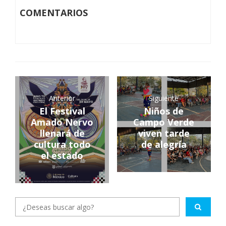
COMENTARIOS
Anterior
Siguiente
El Festival
Niños de
Amado Nervo
Campo Verde
llenará de
viven tarde
cultura todo
de alegría
el estado