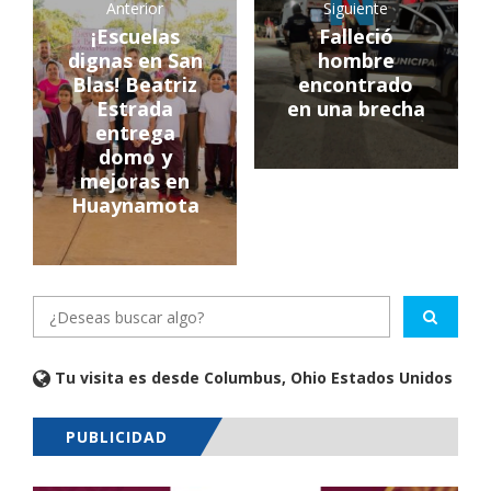
Anterior
Siguiente
¡Escuelas
Falleció
dignas en San
hombre
Blas! Beatriz
encontrado
Estrada
en una brecha
entrega
domo y
mejoras en
Huaynamota
Tu visita es desde Columbus, Ohio Estados Unidos
PUBLICIDAD