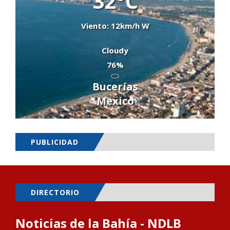
32°C
Viento: 12km/h W
Cloudy
76%
Bucerías
Mexico
PUBLICIDAD
DIRECTORIO
Noticias de la Bahía - NDLB