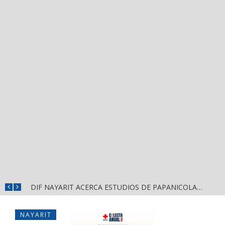
¡FALTAN TRES DÍAS! EL TREN DE LA SALUD LLEGA A TEPIC CON ATENCIÓN MÉDICA GRATUITA
DIF NAYARIT ACERCA ESTUDIOS DE PAPANICOLAOU A LAS MUJERES
NAYARIT