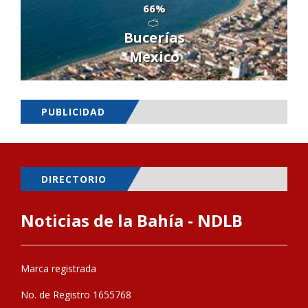
66%
Bucerías
Mexico
PUBLICIDAD
DIRECTORIO
Noticias de la Bahía - NDLB
Marca registrada
No. de Registro 1655768