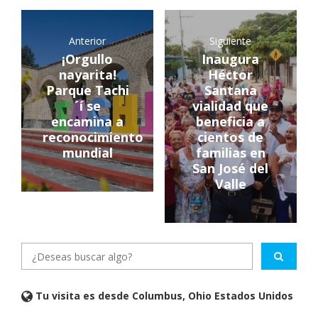
Anterior
Siguiente
¡Orgullo
Inaugura
nayarita!
Héctor
Parque Tachi
Santana
´í se
vialidad que
encamina a
beneficia a
reconocimiento
cientos de
mundial
familias en
San José del
Valle
Tu visita es desde Columbus, Ohio Estados Unidos