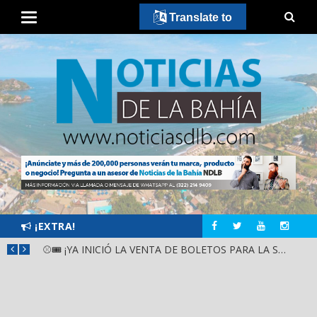
Translate to
¡EXTRA!
GOBIERNO ESTATAL Y DIF NAYARIT SUPERVISAN MEJORAS EN ESCUELA DE SANTIAGO IXCUINTLA
⚾🎟️ ¡YA INICIÓ LA VENTA DE BOLETOS PARA LA SERIE DEL CARIBE KIDS NAYARIT 2026!