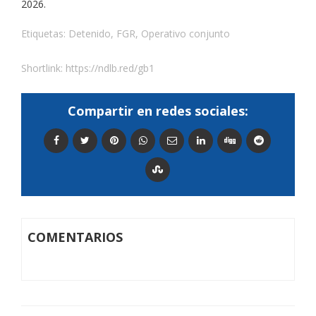
2026.
Etiquetas:
Detenido
,
FGR
,
Operativo conjunto
Shortlink:
https://ndlb.red/gb1
Compartir en redes sociales:
COMENTARIOS