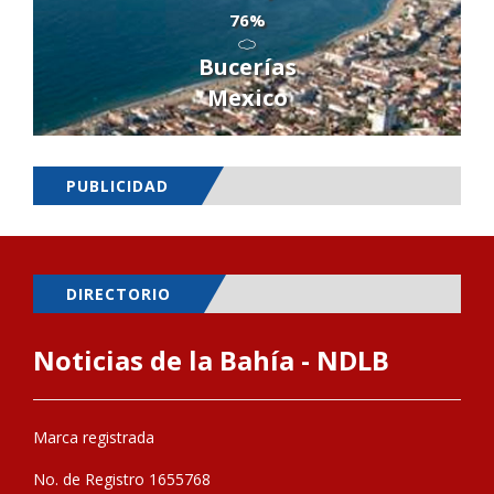
76%
Bucerías
Mexico
PUBLICIDAD
DIRECTORIO
Noticias de la Bahía - NDLB
Marca registrada
No. de Registro 1655768