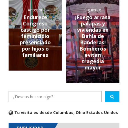
Anterior
Siguiente
Endurece
¡Fuego arrasa
Congreso
palapas y
castigo por
viviendas en
feminicidio
Bahía de
presenciado
Banderas!
por hijos o
Bomberos
familiares
evitan
tragedia
mayor
Tu visita es desde Columbus, Ohio Estados Unidos
PUBLICIDAD