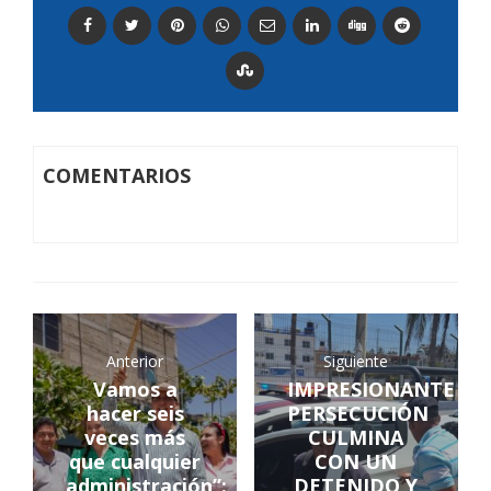
COMENTARIOS
Anterior
Siguiente
Vamos a
IMPRESIONANTE
hacer seis
PERSECUCIÓN
veces más
CULMINA
que cualquier
CON UN
administración”:
DETENIDO Y