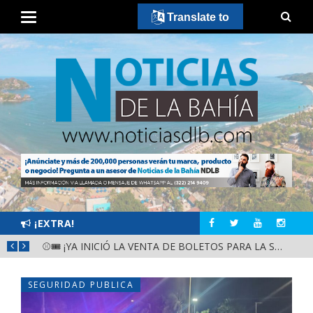
Translate to
¡EXTRA!
GOBIERNO ESTATAL Y DIF NAYARIT SUPERVISAN MEJORAS EN ESCUELA DE SANTIAGO IXCUINTLA
⚾🎟️ ¡YA INICIÓ LA VENTA DE BOLETOS PARA LA SERIE DEL CARIBE KIDS NAYARIT 2026!
SEGURIDAD PUBLICA