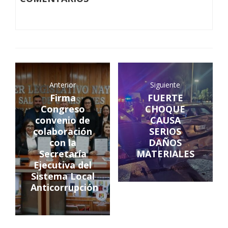
Anterior
Siguiente
Firma
FUERTE
Congreso
CHOQUE
convenio de
CAUSA
colaboración
SERIOS
con la
DAÑOS
Secretaría
MATERIALES
Ejecutiva del
Sistema Local
Anticorrupción