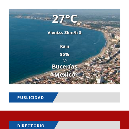
27°C
Viento: 3km/h S
Rain
85%
Bucerías
Mexico
PUBLICIDAD
DIRECTORIO