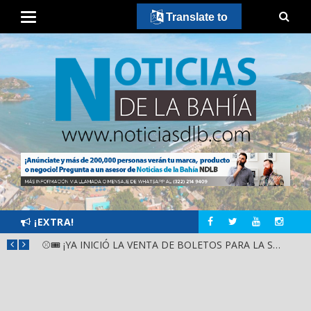
Translate to
¡EXTRA!
GOBIERNO ESTATAL Y DIF NAYARIT SUPERVISAN MEJORAS EN ESCUELA DE SANTIAGO IXCUINTLA
⚾🎟️ ¡YA INICIÓ LA VENTA DE BOLETOS PARA LA SERIE DEL CARIBE KIDS NAYARIT 2026!