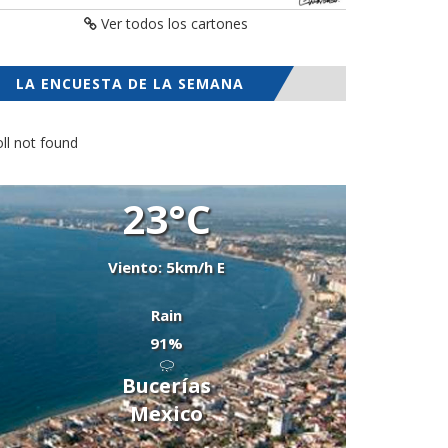
Ver todos los cartones
LA ENCUESTA DE LA SEMANA
ll not found
23°C
Viento: 5km/h E
Rain
91%
Bucerías
Mexico