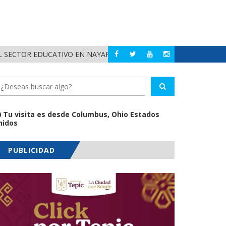
 SECTOR EDUCATIVO EN NAYARIT
ALERTA DIF NAYAR
NAYARIT
Tu visita es desde Columbus, Ohio Estados
nidos
PUBLICIDAD