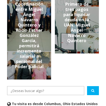
Coordinación
Primero de
entre Miguel
tres pagos
Ángel
para liquidar
Navarro
deuda en la
Quintero y
UAN. Miguel
Rocío Esther
Ángel
González
Navarro
García,
Quintero
permitirá
incremento
salarial a
personal del
Poder Judicial
Tu visita es desde Columbus, Ohio Estados Unidos