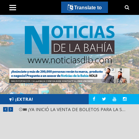
Translate to
¡EXTRA!
GOBIERNO ESTATAL Y DIF NAYARIT SUPERVISAN MEJORAS EN ESCUELA DE SANTIAGO IXCUINTLA
⚾🎟️ ¡YA INICIÓ LA VENTA DE BOLETOS PARA LA SERIE DEL CARIBE KIDS NAYARIT 2026!