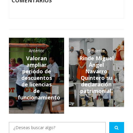
COMENTARIOS
Anterior
Siguiente
Valoran
Rinde Miguel
ampliar
Ángel
periodo de
Navarro
descuentos
Quintero su
de licencias
declaración
de
patrimonial.
funcionamiento