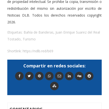
de propiedad intelectual. Se prohibe la copia, transmisión o
redistribución del mismo sin autorización por escrito de
Noticias DLB. Todos los derechos reservados copyright
2026.
Etiquetas:
Bahía de Banderas
,
Juan Enrique Suarez del Real
Tostado
,
Turismo
Shortlink:
https://ndlb.red/b69
Compartir en redes sociales: