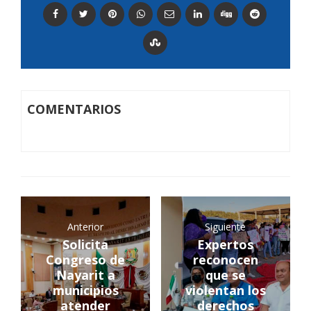
COMENTARIOS
Anterior
Siguiente
Solicita
Expertos
Congreso de
reconocen
Nayarit a
que se
municipios
violentan los
atender
derechos