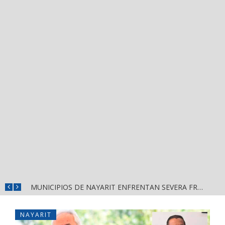
REFUERZAN DEPURACIÓN POLICIAL Y OPERATIVOS EN FRONTERAS DE NAYARIT
MUNICIPIOS DE NAYARIT ENFRENTAN SEVERA FRAGILIDAD FINANCIERA POR DEUDAS Y NÓMINAS
NAYARIT