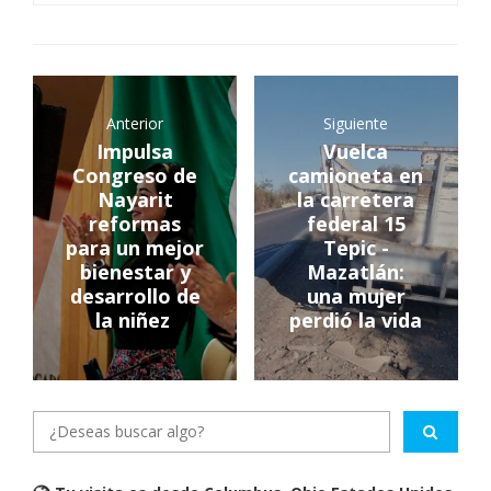
Anterior
Siguiente
Impulsa
Vuelca
Congreso de
camioneta en
Nayarit
la carretera
reformas
federal 15
para un mejor
Tepic -
bienestar y
Mazatlán:
desarrollo de
una mujer
la niñez
perdió la vida