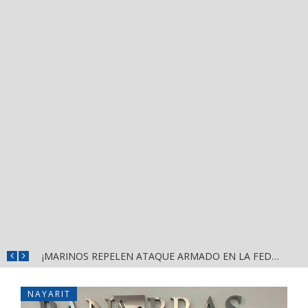
ISRAEL SANTILLÁN FORTALECE EL DIÁLOGO CON VECINOS DE MEZCALITOS CON JORNADA «HECHOS PARA ESCUCHARTE»
¡MARINOS REPELEN ATAQUE ARMADO EN LA FEDERAL 200; PERDIERON LOS AGRESORES!
NAYARIT