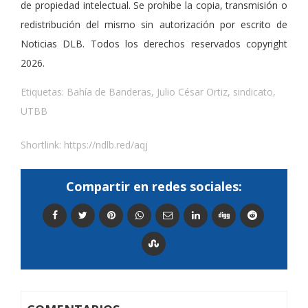
de propiedad intelectual. Se prohibe la copia, transmisión o
redistribución del mismo sin autorización por escrito de
Noticias DLB. Todos los derechos reservados copyright
2026.
Etiquetas:
Bahía de Banderas
,
Julio César Ortiz
,
sindicato
,
UTBB
Shortlink:
https://ndlb.red/aqj
Compartir en redes sociales: