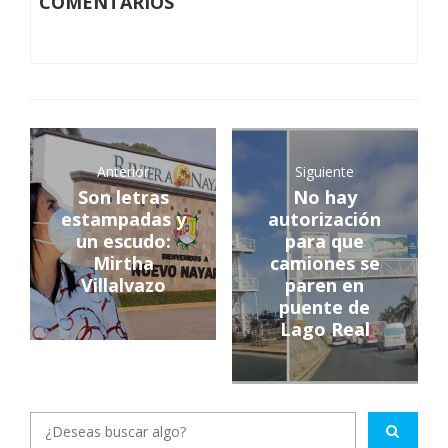
COMENTARIOS
Anterior
Siguiente
Son letras
No hay
estampadas y
autorización
un escudo:
para que
Mirtha
camiones se
Villalvazo
paren en
puente de
Lago Real