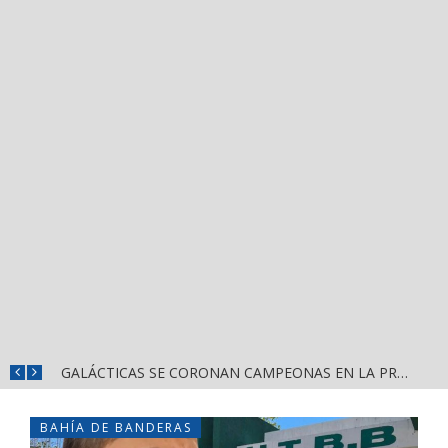
DIF NAYARIT CAPACITA A MÁS DE 150 SERVIDORES PÚBLICOS EN ATENCIÓN AL ESPECTRO AUTISTA
GALÁCTICAS SE CORONAN CAMPEONAS EN LA PRIMERA EDICIÓN DE CASCARITA BAHÍA FEMENIL
BAHÍA DE BANDERAS