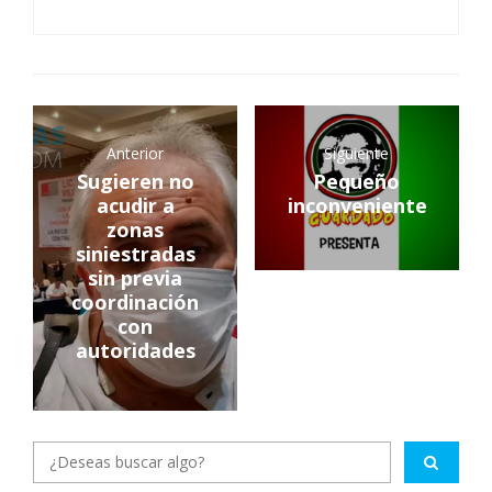
Anterior
Siguiente
Sugieren no
Pequeño
acudir a
inconveniente
zonas
siniestradas
sin previa
coordinación
con
autoridades