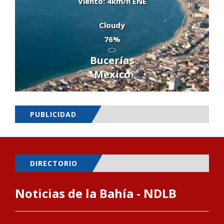
Viento: 4km/h ENE
Cloudy
76%
Bucerías
Mexico
PUBLICIDAD
DIRECTORIO
Noticias de la Bahía - NDLB