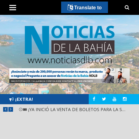
Translate to
¡EXTRA!
GOBIERNO ESTATAL Y DIF NAYARIT SUPERVISAN MEJORAS EN ESCUELA DE SANTIAGO IXCUINTLA
⚾🎟️ ¡YA INICIÓ LA VENTA DE BOLETOS PARA LA SERIE DEL CARIBE KIDS NAYARIT 2026!