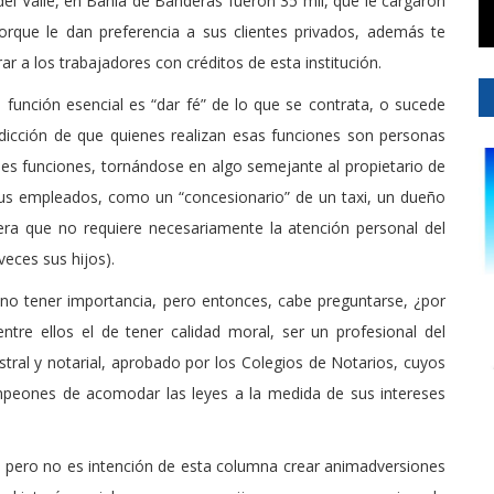
el Valle, en Bahía de Banderas fueron 35 mil, que le cargaron
orque le dan preferencia a sus clientes privados, además te
ar a los trabajadores con créditos de esta institución.
 función esencial es “dar fé” de lo que se contrata, o sucede
dicción de que quienes realizan esas funciones son personas
ales funciones, tornándose en algo semejante al propietario de
sus empleados, como un “concesionario” de un taxi, un dueño
iera que no requiere necesariamente la atención personal del
veces sus hijos).
no tener importancia, pero entonces, cabe preguntarse, ¿por
ntre ellos el de tener calidad moral, ser un profesional del
ral y notarial, aprobado por los Colegios de Notarios, cuyos
peones de acomodar las leyes a la medida de sus intereses
 pero no es intención de esta columna crear animadversiones