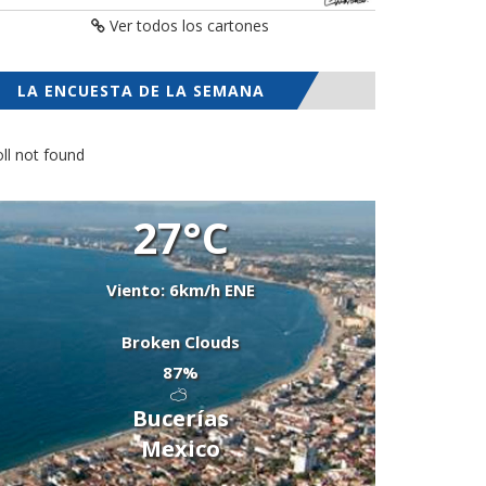
Ver todos los cartones
LA ENCUESTA DE LA SEMANA
ll not found
27°C
Viento: 6km/h ENE
Broken Clouds
87%
Bucerías
Mexico