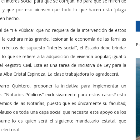
n el interés social para que se corrijan, no para que se miren de
a y que por eso piensen que todo lo que hacen esta “plaga
ien hecho.
l de “Fé Pública” que no requiera de la intervención de estos
n la cuchara más grande, lesionan la economía de las familias
Po
créditos de supuesto “interés social”, el Estado debe brindar
lo que se refiere a la adquisición de vivienda popular; igual o
l Registro Civil. Esta es una tarea de iniciativa de Ley para la
 Alba Cristal Espinoza. La clase trabajadora lo agradecerá.
rro Quintero, proponer la iniciativa para implementar un
os “Notarios Públicos” exclusivamente para estos casos? esto
emios de las Notarías, puesto que es únicamente su facultad;
lauso de toda una capa social que necesita este apoyo de los
sume lo es quien será el siguiente mandatario estatal, que
electoral.