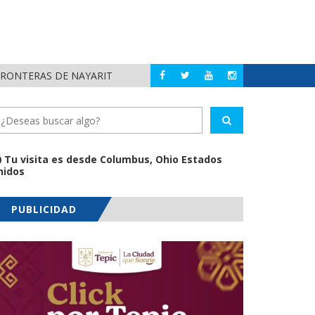
FRONTERAS DE NAYARIT
MUNICIPIOS DE N
NAYARIT
Tu visita es desde Columbus, Ohio Estados
nidos
PUBLICIDAD