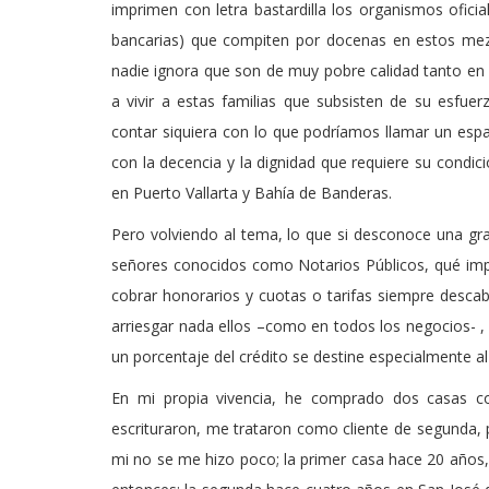
imprimen con letra bastardilla los organismos oficia
bancarias) que compiten por docenas en estos mez
nadie ignora que son de muy pobre calidad tanto en 
a vivir a estas familias que subsisten de su esfu
contar siquiera con lo que podríamos llamar un espa
con la decencia y la dignidad que requiere su condic
en Puerto Vallarta y Bahía de Banderas.
Pero volviendo al tema, lo que si desconoce una gra
señores conocidos como Notarios Públicos, qué imp
cobrar honorarios y cuotas o tarifas siempre descabe
arriesgar nada ellos –como en todos los negocios- , 
un porcentaje del crédito se destine especialmente al 
En mi propia vivencia, he comprado dos casas co
escrituraron, me trataron como cliente de segunda, p
mi no se me hizo poco; la primer casa hace 20 años, 