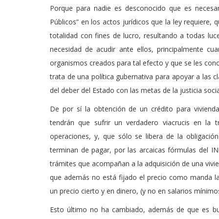
Porque para nadie es desconocido que es necesari
Públicos” en los actos jurídicos que la ley requiere,
totalidad con fines de lucro, resultando a todas luc
necesidad de acudir ante ellos, principalmente cu
organismos creados para tal efecto y que se les cono
trata de una política gubernativa para apoyar a las
del deber del Estado con las metas de la justicia socia
De por sí la obtención de un crédito para viviend
tendrán que sufrir un verdadero viacrucis en la 
operaciones, y, que sólo se libera de la obligac
terminan de pagar, por las arcaicas fórmulas del I
trámites que acompañan a la adquisición de una vivien
que además no está fijado el precio como manda la 
un precio cierto y en dinero, (y no en salarios mínimo
Esto último no ha cambiado, además de que es bur