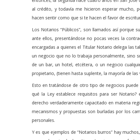
entonces; la segunda hace cuatro años en San José d
al crédito, y todavía me hicieron esperar mucho, p
hacen sentir como que si te hacen el favor de escritur
Los Notarios “Públicos”, son llamados así porque su
ante ellos, presentándose no pocas veces la contra
encargadas a quienes el Titular Notario delega las t
un negocio que no lo trabaja personalmente, sino 
de un bar, un hotel, etcétera, o un negocio cualqu
propietario, (tienen hasta suplente, la mayoría de las 
Esto en tratándose de otro tipo de negocios puede 
qué la Ley establece requisitos para ser Notario? e
derecho verdaderamente capacitado en materia regist
mecanismos y propuestas son burladas por los cam
personales.
Y es que ejemplos de “Notarios burros” hay muchos,