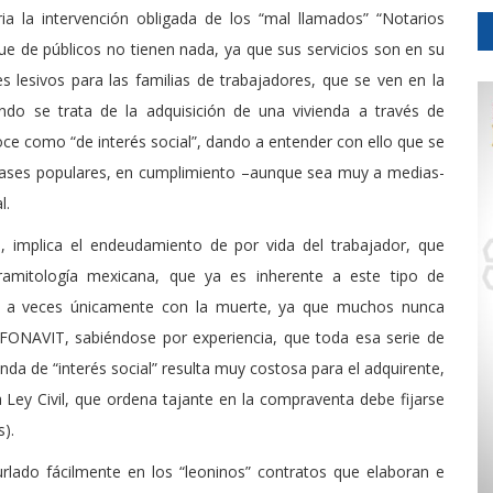
a la intervención obligada de los “mal llamados” “Notarios
 que de públicos no tienen nada, ya que sus servicios son en su
es lesivos para las familias de trabajadores, que se ven en la
ando se trata de la adquisición de una vivienda a través de
ce como “de interés social”, dando a entender con ello que se
 clases populares, en cumplimiento –aunque sea muy a medias-
l.
a, implica el endeudamiento de por vida del trabajador, que
tramitología mexicana, que ya es inherente a este tipo de
ión a veces únicamente con la muerte, ya que muchos nunca
NFONAVIT, sabiéndose por experiencia, que toda esa serie de
da de “interés social” resulta muy costosa para el adquirente,
Ley Civil, que ordena tajante en la compraventa debe fijarse
s).
lado fácilmente en los “leoninos” contratos que elaboran e