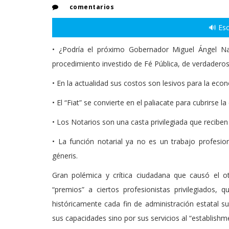
comentarios
🔊 Esc
• ¿Podría el próximo Gobernador Miguel Ángel Nav
procedimiento investido de Fé Pública, de verdadero
• En la actualidad sus costos son lesivos para la eco
• El “Fiat” se convierte en el paliacate para cubrirse 
• Los Notarios son una casta privilegiada que recibe
• La función notarial ya no es un trabajo profesio
géneris.
Gran polémica y crítica ciudadana que causó el
“premios” a ciertos profesionistas privilegiados,
históricamente cada fin de administración estatal s
sus capacidades sino por sus servicios al “establishm