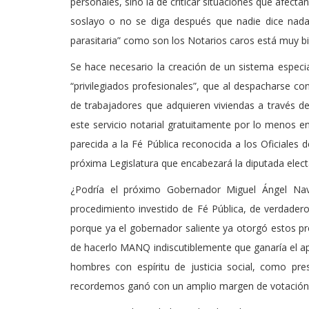
personales, sino la de criticar situaciones que afecta
soslayo o no se diga después que nadie dice nad
parasitaria” como son los Notarios caros está muy b
Se hace necesario la creación de un sistema especia
“privilegiados profesionales”, que al despacharse co
de trabajadores que adquieren viviendas a través de 
este servicio notarial gratuitamente por lo menos en 
parecida a la Fé Pública reconocida a los Oficiales de
próxima Legislatura que encabezará la diputada electa
¿Podría el próximo Gobernador Miguel Ángel Nava
procedimiento investido de Fé Pública, de verdader
porque ya el gobernador saliente ya otorgó estos pr
de hacerlo MANQ indiscutiblemente que ganaría el ap
hombres con espíritu de justicia social, como pre
recordemos ganó con un amplio margen de votación 