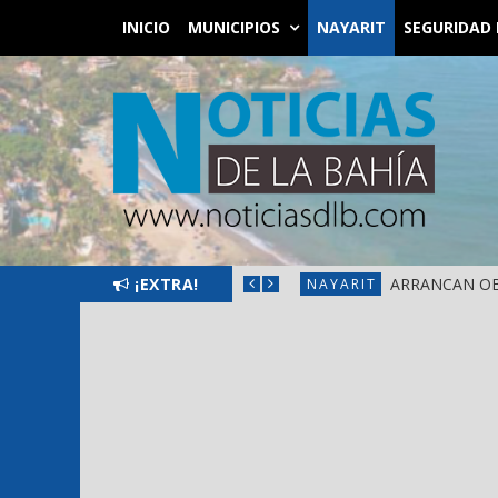
INICIO
MUNICIPIOS
NAYARIT
SEGURIDAD 
¡EXTRA!
ARRANCAN OB
NAYARIT