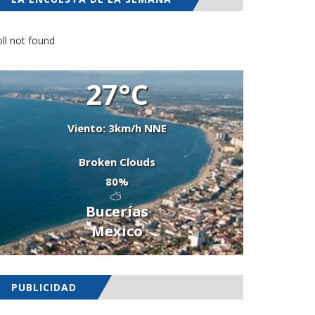
ll not found
27°C
Viento: 3km/h NNE
Broken Clouds
80%
Bucerías
Mexico
PUBLICIDAD