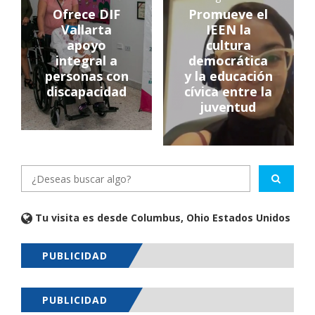
Ofrece DIF
Promueve el
Vallarta
IEEN la
apoyo
cultura
integral a
democrática
personas con
y la educación
discapacidad
cívica entre la
juventud
Tu visita es desde Columbus, Ohio Estados Unidos
PUBLICIDAD
PUBLICIDAD