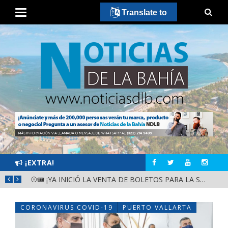
Translate to
¡EXTRA!
GOBIERNO ESTATAL Y DIF NAYARIT SUPERVISAN MEJORAS EN ESCUELA DE SANTIAGO IXCUINTLA
⚾🎟️ ¡YA INICIÓ LA VENTA DE BOLETOS PARA LA SERIE DEL CARIBE KIDS NAYARIT 2026!
CORONAVIRUS COVID-19
PUERTO VALLARTA