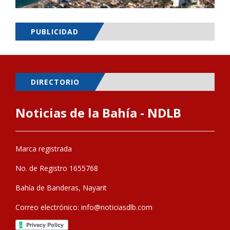
PUBLICIDAD
DIRECTORIO
Noticias de la Bahía - NDLB
Marca registrada
No. de Registro 1655768
Bahía de Banderas, Nayarit
Correo electrónico:
info@noticiasdlb.com