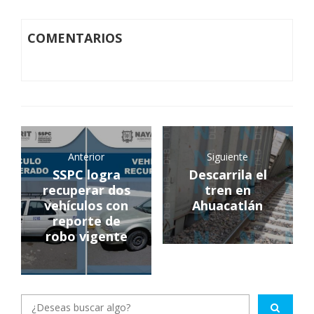
COMENTARIOS
Anterior
Siguiente
SSPC logra
Descarrila el
recuperar dos
tren en
vehículos con
Ahuacatlán
reporte de
robo vigente