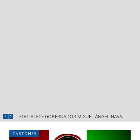
MÁS SEGURIDAD, SALUD Y CERCANÍA: LAS ACCIONES QUE TRANSFORMAN EL BIENESTAR EN NAYARIT
FORTALECE GOBERNADOR MIGUEL ÁNGEL NAVARRO LA COORDINACIÓN CON EL SECTOR EDUCATIVO EN NAYARIT
CARTONES