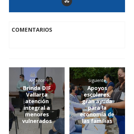
COMENTARIOS
Anterior
Siguiente
Brinda DIF
Apoyos
Vallarta
escolares,
atención
gran ayuda
integral a
para la
menores
economía de
vulnerados
las familias