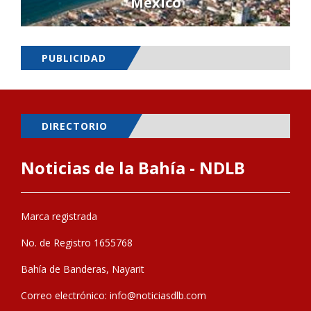
Mexico
PUBLICIDAD
DIRECTORIO
Noticias de la Bahía - NDLB
Marca registrada
No. de Registro 1655768
Bahía de Banderas, Nayarit
Correo electrónico:
info@noticiasdlb.com