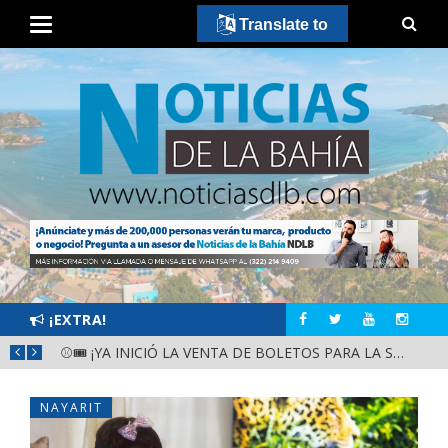
Translate to
¡EXTRA!
GOBIERNO ESTATAL Y DIF NAYARIT SUPERVISAN MEJORAS EN ESCUELA DE SANTIAGO IXCUINTLA
⚾🎟️ ¡YA INICIÓ LA VENTA DE BOLETOS PARA LA SERIE DEL CARIBE KIDS NAYARIT 2026!
NAYARIT