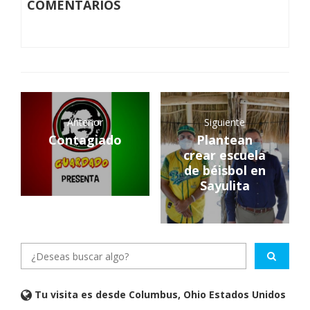
COMENTARIOS
Anterior
Siguiente
Contagiado
Plantean
crear escuela
de béisbol en
Sayulita
Tu visita es desde Columbus, Ohio Estados Unidos