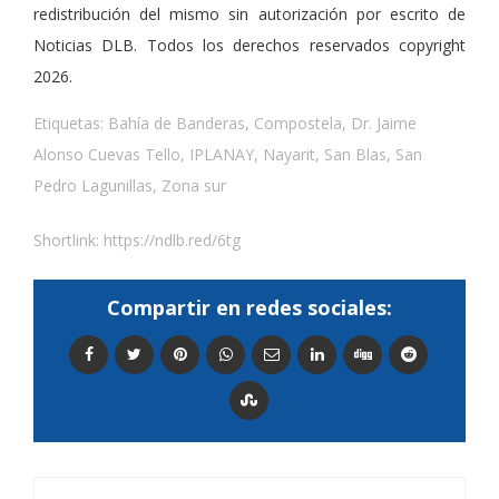
redistribución del mismo sin autorización por escrito de
Noticias DLB. Todos los derechos reservados copyright
2026.
Etiquetas:
Bahía de Banderas
,
Compostela
,
Dr. Jaime
Alonso Cuevas Tello
,
IPLANAY
,
Nayarit
,
San Blas
,
San
Pedro Lagunillas
,
Zona sur
Shortlink:
https://ndlb.red/6tg
Compartir en redes sociales: