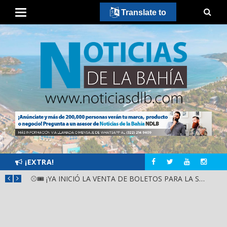
Translate to
¡EXTRA!
GOBIERNO ESTATAL Y DIF NAYARIT SUPERVISAN MEJORAS EN ESCUELA DE SANTIAGO IXCUINTLA
⚾🎟️ ¡YA INICIÓ LA VENTA DE BOLETOS PARA LA SERIE DEL CARIBE KIDS NAYARIT 2026!