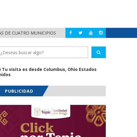
AS DE CUATRO MUNICIPIOS
HÉCTOR SANTANA 
NAYARIT
Tu visita es desde Columbus, Ohio Estados
nidos
PUBLICIDAD