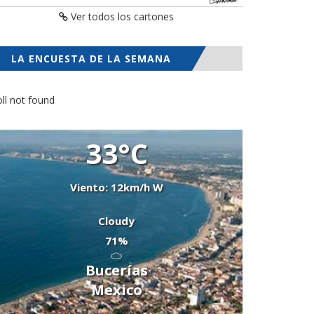
Ver todos los cartones
LA ENCUESTA DE LA SEMANA
ll not found
33°C
Viento: 12km/h W
Cloudy
71%
Bucerías
Mexico