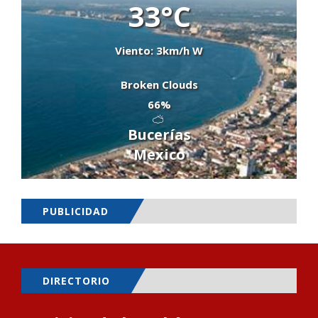
33°C
Viento: 3km/h W
Broken Clouds
66%
Bucerías
Mexico
PUBLICIDAD
DIRECTORIO