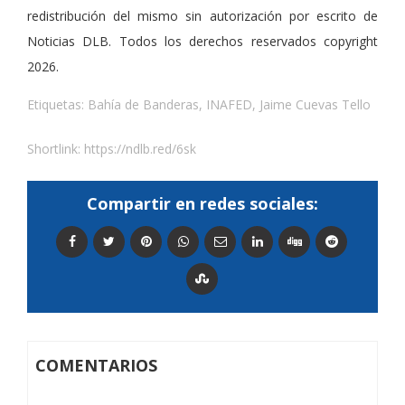
redistribución del mismo sin autorización por escrito de
Noticias DLB. Todos los derechos reservados copyright
2026.
Etiquetas:
Bahía de Banderas
,
INAFED
,
Jaime Cuevas Tello
Shortlink:
https://ndlb.red/6sk
Compartir en redes sociales:
COMENTARIOS