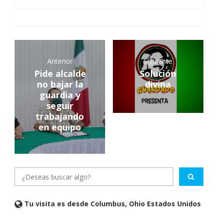
Anterior
Siguiente
Pide alcalde
Solución
no bajar la
divina
guardia y
seguir
trabajando
en equipo
Tu visita es desde Columbus, Ohio Estados Unidos