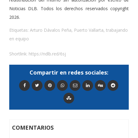
Noticias DLB. Todos los derechos reservados copyright
2026.
Etiquetas:
Arturo Dávalos Peña
,
Puerto Vallarta
,
trabajando
en equipo
Shortlink:
https://ndlb.red/6sj
Compartir en redes sociales:
COMENTARIOS