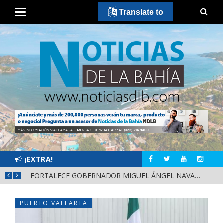
Translate to
¡EXTRA!
MÁS SEGURIDAD, SALUD Y CERCANÍA: LAS ACCIONES QUE TRANSFORMAN EL BIENESTAR EN NAYARIT
FORTALECE GOBERNADOR MIGUEL ÁNGEL NAVARRO LA COORDINACIÓN CON EL SECTOR EDUCATIVO EN NAYARIT
PUERTO VALLARTA