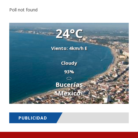
Poll not found
24°C
Viento: 4km/h E
Cloudy
93%
Bucerías
Mexico
PUBLICIDAD