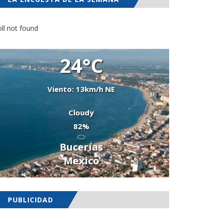
ll not found
24°C
Viento: 13km/h NE
Cloudy
82%
Bucerías
Mexico
PUBLICIDAD