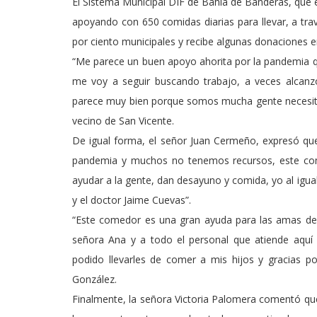
El Sistema Municipal DIF de Bahía de Banderas, que
apoyando con 650 comidas diarias para llevar, a tra
por ciento municipales y recibe algunas donaciones e
“Me parece un buen apoyo ahorita por la pandemia qu
me voy a seguir buscando trabajo, a veces alcan
parece muy bien porque somos mucha gente necesita
vecino de San Vicente.
De igual forma, el señor Juan Cermeño, expresó que
pandemia y muchos no tenemos recursos, este com
ayudar a la gente, dan desayuno y comida, yo al igu
y el doctor Jaime Cuevas”.
“Este comedor es una gran ayuda para las amas de 
señora Ana y a todo el personal que atiende aquí
podido llevarles de comer a mis hijos y gracias p
González.
Finalmente, la señora Victoria Palomera comentó que 