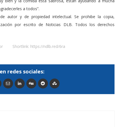
y bien y la comida está sabrosa, están ayudando a mucha
gradecerles a todos”.
de autor y de propiedad intelectual. Se prohibe la copia,
rización por escrito de Noticias DLB. Todos los derechos
or
Shortlink:
https://ndlb.red/6ra
en redes sociales: