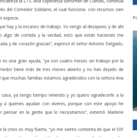
 encabeza la LTS. Ana Esperanza Berumen de Cuevas, continúa
vés del Comedor Solidario, el cual funciona con recursos cien
Po
n especie.
e hay y la escasez de trabajo. Yo vengo al desayuno y de ahí
zo algo de comida y la verdad, esto que están haciendo me
da y de corazón gracias”, expresó el señor Antonio Delgado,
 es una gran ayuda, “ya son cuatro meses sin trabajo por la
edor tiene más de tres meses abierto y no han dejado de
al que muchas familias estamos agradecidos con la señora Ana
casa, ya tengo tiempo viniendo y yo quiero agradecerle a la
 y a quienes ayudan con víveres, porque con este apoyo he
or pensar en la gente que lo necesitamos”, externó Marlene
la crisis es muy fuerte, “yo me siento contenta de que el DIF