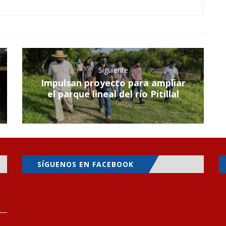
Siguiente
Impulsan proyecto para ampliar
el parque lineal del río Pitillal
SÍGUENOS EN FACEBOOK