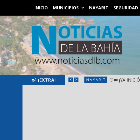
INICIO
MUNICIPIOS
NAYARIT
SEGURIDAD 
SANTIAGO IXCUINTLA
¡EXTRA!
⚾🎟️ ¡YA INIC
NAYARIT