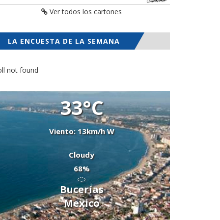
Ver todos los cartones
LA ENCUESTA DE LA SEMANA
ll not found
33°C
Viento: 13km/h W
Cloudy
68%
Bucerías
Mexico