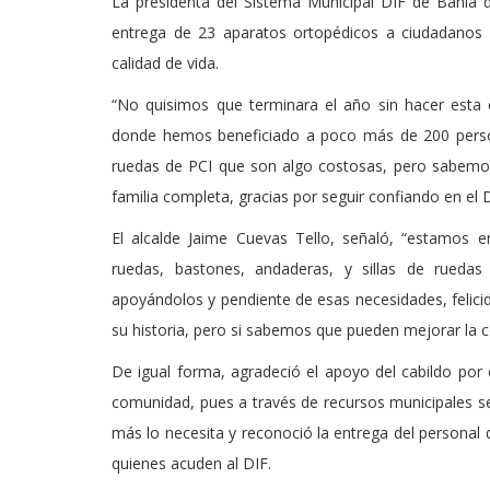
La presidenta del Sistema Municipal DIF de Bahía
entrega de 23 aparatos ortopédicos a ciudadanos d
calidad de vida.
“No quisimos que terminara el año sin hacer esta 
donde hemos beneficiado a poco más de 200 persona
ruedas de PCI que son algo costosas, pero sabemos 
familia completa, gracias por seguir confiando en el
El alcalde Jaime Cuevas Tello, señaló, “estamos e
ruedas, bastones, andaderas, y sillas de ruedas
apoyándolos y pendiente de esas necesidades, felic
su historia, pero si sabemos que pueden mejorar la c
De igual forma, agradeció el apoyo del cabildo por 
comunidad, pues a través de recursos municipales s
más lo necesita y reconoció la entrega del personal d
quienes acuden al DIF.