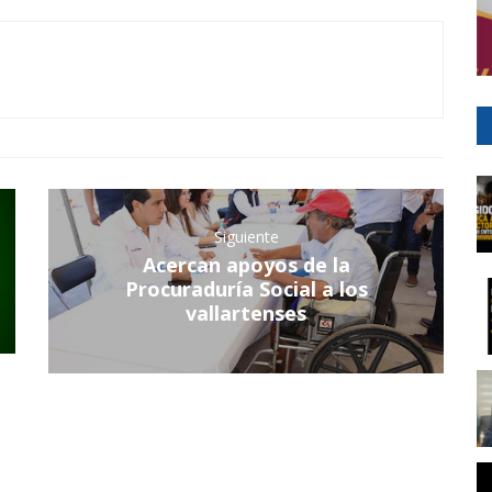
Siguiente
Acercan apoyos de la
Procuraduría Social a los
vallartenses