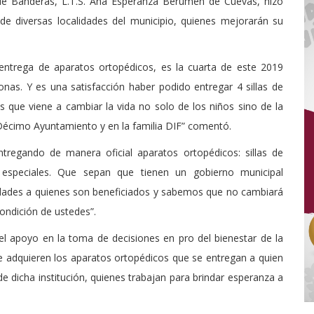
 de Banderas, L.T.S. Ana Esperanza Berumen de Cuevas, hizo
e diversas localidades del municipio, quienes mejorarán su
entrega de aparatos ortopédicos, es la cuarta de este 2019
s. Y es una satisfacción haber podido entregar 4 sillas de
que viene a cambiar la vida no solo de los niños sino de la
 Décimo Ayuntamiento y en la familia DIF” comentó.
ntregando de manera oficial aparatos ortopédicos: sillas de
 especiales. Que sepan que tienen un gobierno municipal
idades a quienes son beneficiados y sabemos que no cambiará
ondición de ustedes”.
el apoyo en la toma de decisiones en pro del bienestar de la
e adquieren los aparatos ortopédicos que se entregan a quien
e dicha institución, quienes trabajan para brindar esperanza a