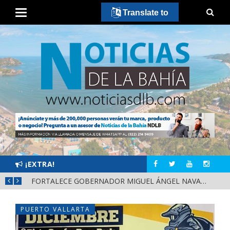
Translate to
¡EXTRA!
MÁS SEGURIDAD, SALUD Y CERCANÍA: LAS ACCIONES QUE TRANSFORMAN EL BIENESTAR EN NAYARIT
FORTALECE GOBERNADOR MIGUEL ÁNGEL NAVARRO LA COORDINACIÓN CON EL SECTOR EDUCATIVO EN NAYARIT
PUERTO VALLARTA