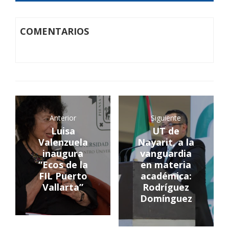
COMENTARIOS
Anterior
Siguiente
Luisa
UT de
Valenzuela
Nayarit, a la
inaugura
vanguardia
“Ecos de la
en materia
FIL Puerto
académica:
Vallarta”
Rodríguez
Domínguez