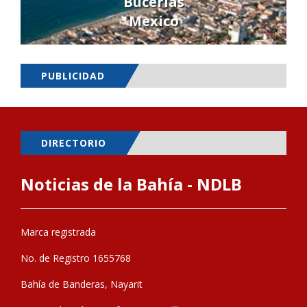
Bucerías
Mexico
PUBLICIDAD
DIRECTORIO
Noticias de la Bahía - NDLB
Marca registrada
No. de Registro 1655768
Bahía de Banderas, Nayarit