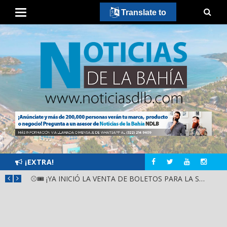
Translate to
¡EXTRA!
GOBIERNO ESTATAL Y DIF NAYARIT SUPERVISAN MEJORAS EN ESCUELA DE SANTIAGO IXCUINTLA
⚾🎟️ ¡YA INICIÓ LA VENTA DE BOLETOS PARA LA SERIE DEL CARIBE KIDS NAYARIT 2026!