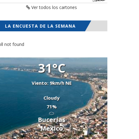
Ver todos los cartones
LA ENCUESTA DE LA SEMANA
ll not found
31°C
Viento: 9km/h NE
Cloudy
71%
Bucerías
Mexico