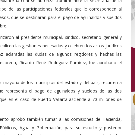
iante la cual se autoriza tramitar ante la Secretaría de la
ipo de las participaciones federales que le corresponden al
pesos, que se destinarán para el pago de aguinaldos y sueldos
bre.
rizaron al presidente municipal, síndico, secretario general y
licen las gestiones necesarias y celebren los actos jurídicos
vez aclaradas las dudas de algunos regidores y hechas las
a tesorería, Ricardo René Rodríguez Ramírez, fue aprobado el
a mayoría de los municipios del estado y del país, recurren a
e representa el pago de aguinaldos y sueldos de las dos
 que en el caso de Puerto Vallarta asciende a 70 millones de
iento aprobó también turnar a las comisiones de Hacienda,
 Públicos, Agua y Gobernación, para su estudio y posterior