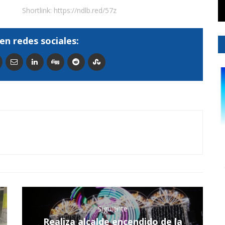
Shortlink:
https://ndlb.red/57z
en redes sociales:
Siguiente
Realiza alcalde encendido de la