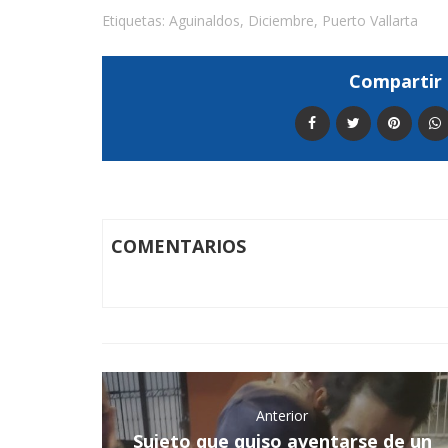
Etiquetas:
Aguinaldos
,
Diciembre
,
Puerto Vallarta
Compartir 
COMENTARIOS
Anterior
Sujeto que quiso aventarse de un