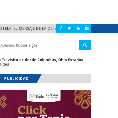
ENSA DE LA TRANSFORMACIÓN Y LA SOBERANÍA
DESTACA RUBRUM 
NAYARIT
Tu visita es desde Columbus, Ohio Estados
nidos
PUBLICIDAD