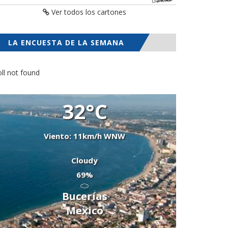
Ver todos los cartones
LA ENCUESTA DE LA SEMANA
ll not found
32°C
Viento: 11km/h WNW
Cloudy
69%
Bucerías
Mexico