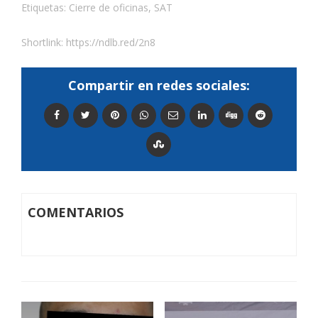
Etiquetas:
Cierre de oficinas
,
SAT
Shortlink:
https://ndlb.red/2n8
Compartir en redes sociales:
COMENTARIOS