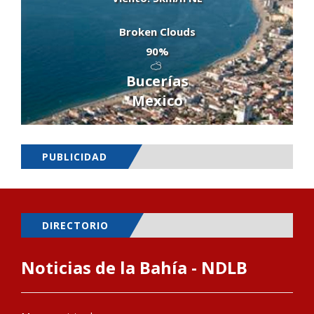
Broken Clouds
90%
Bucerías
Mexico
PUBLICIDAD
DIRECTORIO
Noticias de la Bahía - NDLB