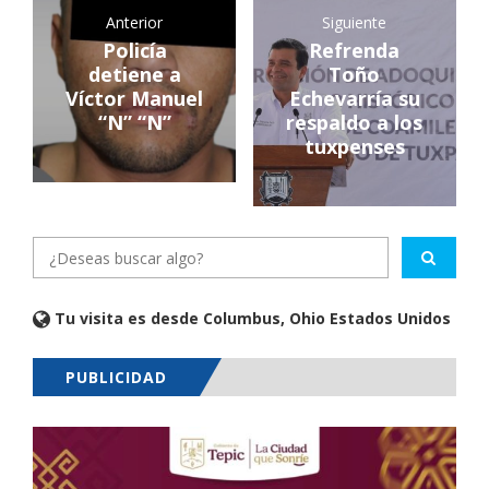
Anterior
Siguiente
Policía
Refrenda
detiene a
Toño
Víctor Manuel
Echevarría su
“N” “N”
respaldo a los
tuxpenses
Tu visita es desde Columbus, Ohio Estados Unidos
PUBLICIDAD