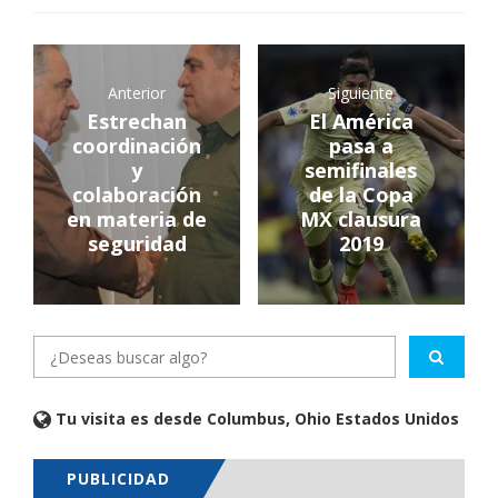
Anterior
Siguiente
Estrechan
El América
coordinación
pasa a
y
semifinales
colaboración
de la Copa
en materia de
MX clausura
seguridad
2019
Tu visita es desde Columbus, Ohio Estados Unidos
PUBLICIDAD