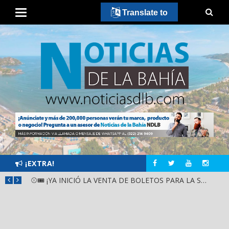
Translate to
¡EXTRA!
GOBIERNO ESTATAL Y DIF NAYARIT SUPERVISAN MEJORAS EN ESCUELA DE SANTIAGO IXCUINTLA
⚾🎟️ ¡YA INICIÓ LA VENTA DE BOLETOS PARA LA SERIE DEL CARIBE KIDS NAYARIT 2026!