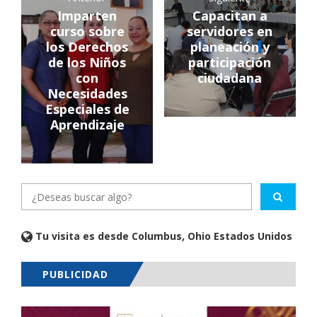
Imparten
Capacitan a
curso sobre
servidores en
los Derechos
planeación y
de los Niños
participación
con
ciudadana
Necesidades
Especiales de
Aprendizaje
Tu visita es desde Columbus, Ohio Estados Unidos
PUBLICIDAD