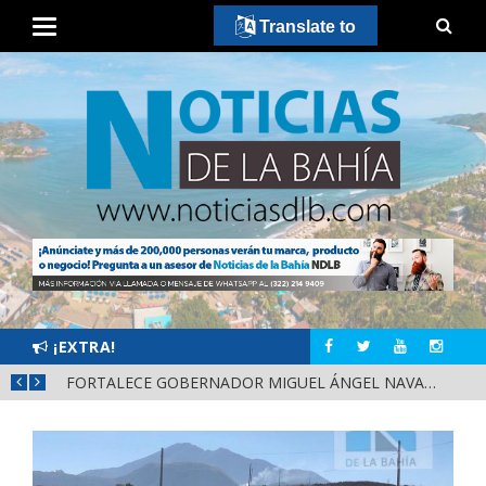
Translate to
¡EXTRA!
MÁS SEGURIDAD, SALUD Y CERCANÍA: LAS ACCIONES QUE TRANSFORMAN EL BIENESTAR EN NAYARIT
FORTALECE GOBERNADOR MIGUEL ÁNGEL NAVARRO LA COORDINACIÓN CON EL SECTOR EDUCATIVO EN NAYARIT