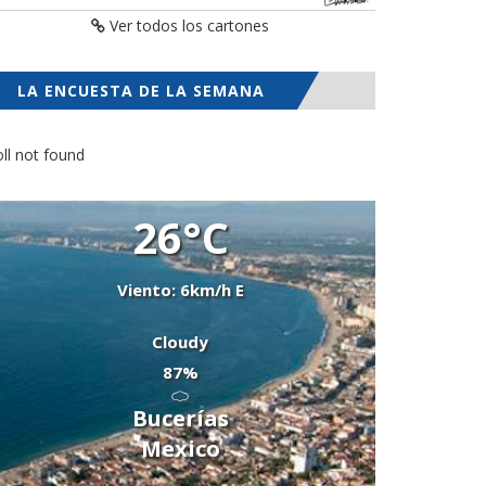
Ver todos los cartones
LA ENCUESTA DE LA SEMANA
ll not found
26°C
Viento: 6km/h E
Cloudy
87%
Bucerías
Mexico