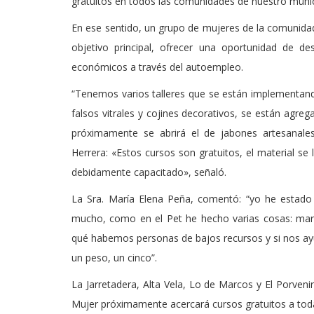
gratuitos en todos las comunidades de nuestro munic
En ese sentido, un grupo de mujeres de la comunida
objetivo principal, ofrecer una oportunidad de d
económicos a través del autoempleo.
“Tenemos varios talleres que se están implementando
falsos vitrales y cojines decorativos, se están agre
próximamente se abrirá el de jabones artesanales
Herrera: «Estos cursos son gratuitos, el material se
debidamente capacitado», señaló.
La Sra. María Elena Peña, comentó: “yo he estado
mucho, como en el Pet he hecho varias cosas: mari
qué habemos personas de bajos recursos y si nos a
un peso, un cinco”.
La Jarretadera, Alta Vela, Lo de Marcos y El Porveni
Mujer próximamente acercará cursos gratuitos a tod