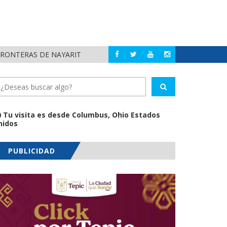
FRONTERAS DE NAYARIT
MUNICIPIOS DE N
NAYARIT
Tu visita es desde Columbus, Ohio Estados
nidos
PUBLICIDAD