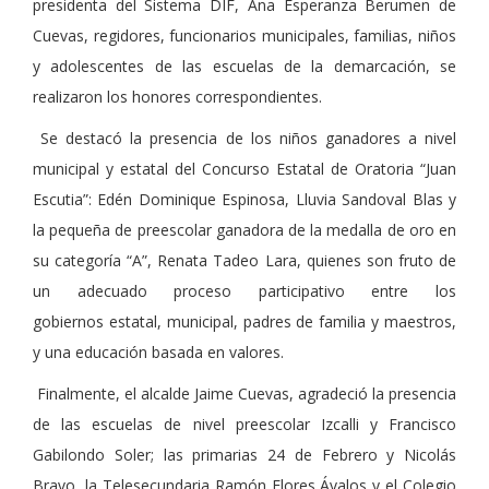
presidenta del Sistema DIF, Ana Esperanza Berumen de
Cuevas, regidores, funcionarios municipales, familias, niños
y adolescentes de las escuelas de la demarcación, se
realizaron los honores correspondientes.
Se destac
ó la presencia de los niños ganadores a nivel
municipal y estatal del Concurso Estatal de Oratoria “Juan
Escutia”
: Ed
é
n Dominique Espinosa, Lluvia Sandoval Blas y
la pequeña de preescolar ganadora de la medalla de oro en
su categoría “A”, Renata Tadeo Lara, quienes son fruto de
un adecuado proceso participativo entre los
gobiernos
estatal
, municipal, padres de familia y maestros,
y una educación basada en valores.
Finalmente,
el alcalde Jaime Cuevas, agradeció la presencia
de las escuelas de nivel preescolar Izcalli y Francisco
Gabilondo Soler; las primarias 24 de Febrero y Nicolás
Bravo, la Telesecundaria Ramón Flores Ávalos y el Colegio