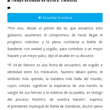
Tiempo estimado de lectura: 3 minutos
🔊 Escuchar la noticia
*
Por eso, desde el primer día en que iniciamos este
gobierno, asumimos el compromiso de hacer llegar el
progreso colectivo y la plena confianza a Bahía de
Banderas con unidad y orgullo, para contribuir a un mejor
Nayarit y un mejor país», dijo el alcalde en su discurso
“El 24 de febrero es una fecha de encuentro, de orgullo e
identidad entre los mexicanos. Nuestro lábar
o
patrio, el
símbolo más querido, la bandera más bella del mundo,
cuyos colores significan la esperanza de una nación, la
sangre de sus h
é
roes y la nobleza de su pueblo, es testigo
del proceso histórico de nuestra Nación”
, expres
ó
el
presidente municipal de Bah
ía de Banderas, doctor Jaime