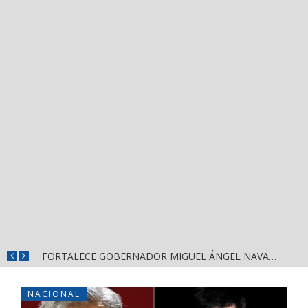
MÁS SEGURIDAD, SALUD Y CERCANÍA: LAS ACCIONES QUE TRANSFORMAN EL BIENESTAR EN NAYARIT
FORTALECE GOBERNADOR MIGUEL ÁNGEL NAVARRO LA COORDINACIÓN CON EL SECTOR EDUCATIVO EN NAYARIT
NACIONAL