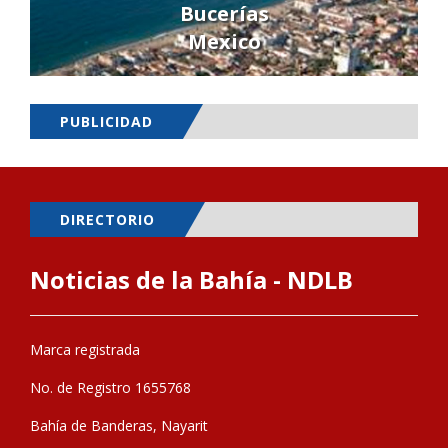
Bucerías
Mexico
PUBLICIDAD
DIRECTORIO
Noticias de la Bahía - NDLB
Marca registrada
No. de Registro 1655768
Bahía de Banderas, Nayarit