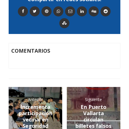
COMENTARIOS
Anterior
Siguiente
Incrementa
En Puerto
participación
Vallarta
vecinal en
circulan
Seguridad
billetes falsos