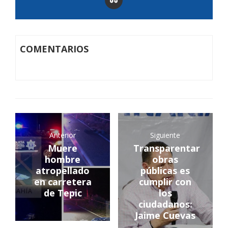
COMENTARIOS
Anterior
Siguiente
Muere
Transparentar
hombre
obras
atropellado
públicas es
en carretera
cumplir con
de Tepic
los
ciudadanos:
Jaime Cuevas