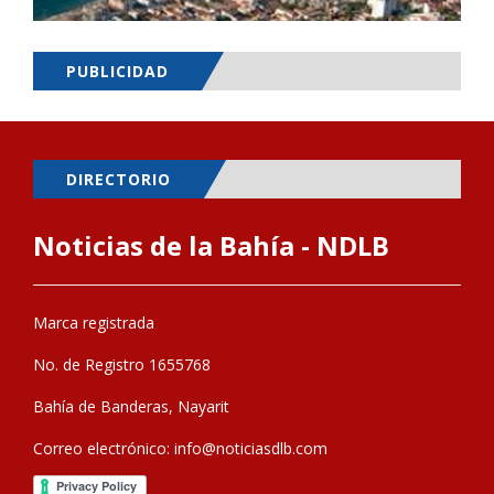
PUBLICIDAD
DIRECTORIO
Noticias de la Bahía - NDLB
Marca registrada
No. de Registro 1655768
Bahía de Banderas, Nayarit
Correo electrónico:
info@noticiasdlb.com