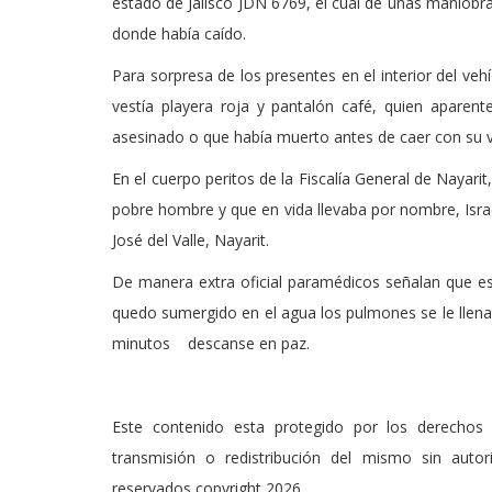
estado de Jalisco JDN 6769, el cual de unas maniobra
donde había caído.
Para sorpresa de los presentes en el interior del ve
vestía playera roja y pantalón café, quien aparen
asesinado o que había muerto antes de caer con su v
En el cuerpo peritos de la Fiscalía General de Nayari
pobre hombre y que en vida llevaba por nombre, Israe
José del Valle, Nayarit.
De manera extra oficial paramédicos señalan que e
quedo sumergido en el agua los pulmones se le llena
minutos descanse en paz.
Este contenido esta protegido por los derechos 
transmisión o redistribución del mismo sin auto
reservados copyright 2026.