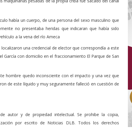
s maquinarias pesadas de la propia criba fue sacado del canal
hículo había un cuerpo, de una persona del sexo masculino que
temente no presentaba heridas que indicaran que había sido
ehículo a la vena del río Ameca
t, localizaron una credencial de elector que correspondía a este
l García con domicilio en el fraccionamiento El Parque de San
ste hombre quedo inconsciente con el impacto y una vez que
ron de este líquido y muy seguramente falleció en cuestión de
de autor y de propiedad intelectual. Se prohibe la copia,
rización por escrito de Noticias DLB. Todos los derechos