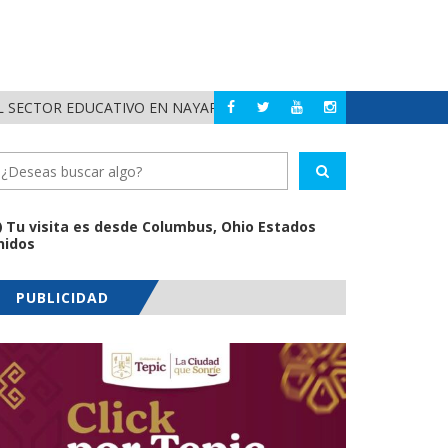
 SECTOR EDUCATIVO EN NAYARIT
ALERTA DIF NAYAR
NAYARIT
Tu visita es desde Columbus, Ohio Estados
nidos
PUBLICIDAD