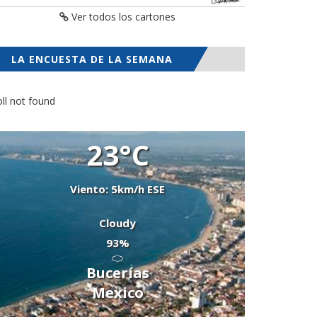
Ver todos los cartones
LA ENCUESTA DE LA SEMANA
ll not found
23°C
Viento: 5km/h ESE
Cloudy
93%
Bucerías
Mexico