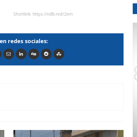
Shortlink:
https://ndlb.red/2em
en redes sociales: