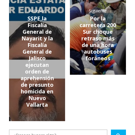
Anterior
Siguiente
SSPE,la
Por la
Fiscalía
carretera 200
General de
Sur choque
Nayarit y la
retraso más
Fiscalía
de una hora
General de
autobuses
Jalisco
foráneos
ejecutan
orden de
aprehensión
de presunto
homicida en
Nuevo
Vallarta