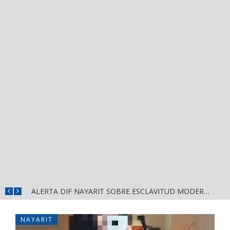
FORTALECE GOBERNADOR MIGUEL ÁNGEL NAVARRO LA COORDINACIÓN CON EL SECTOR EDUCATIVO EN NAYARIT
ALERTA DIF NAYARIT SOBRE ESCLAVITUD MODERNA Y FALSAS OFERTAS DE TRABAJO
NAYARIT