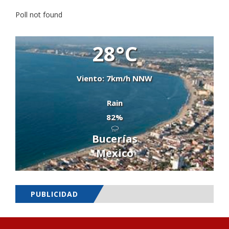
Poll not found
28°C
Viento: 7km/h NNW
Rain
82%
Bucerías
Mexico
PUBLICIDAD