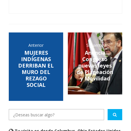
Anterior
Siguiente
MUJERES
Anuncia
INDÍGENAS
Congreso
DERRIBAN EL
nuevas leyes
MURO DEL
de Planeación
REZAGO
y Movilidad
SOCIAL
Tu visita es desde Columbus, Ohio Estados Unidos