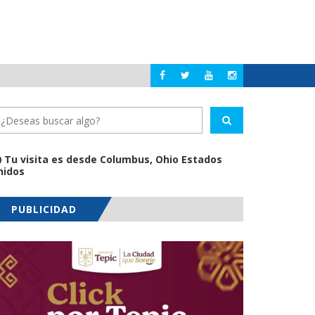
¡FALTAN TRES DÍA
NAYARIT
Tu visita es desde Columbus, Ohio Estados
nidos
PUBLICIDAD