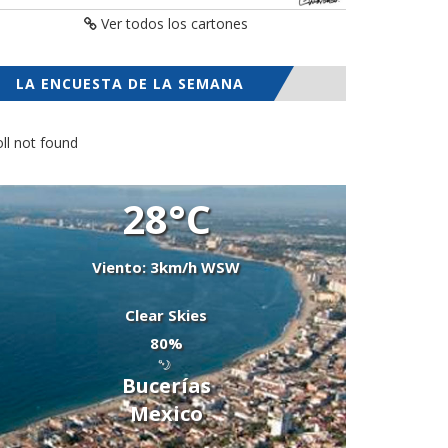
Ver todos los cartones
LA ENCUESTA DE LA SEMANA
ll not found
28°C
Viento: 3km/h WSW
Clear Skies
80%
Bucerías
Mexico