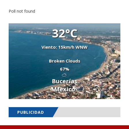
Poll not found
32°C
Viento: 15km/h WNW
Broken Clouds
67%
Bucerías
Mexico
PUBLICIDAD