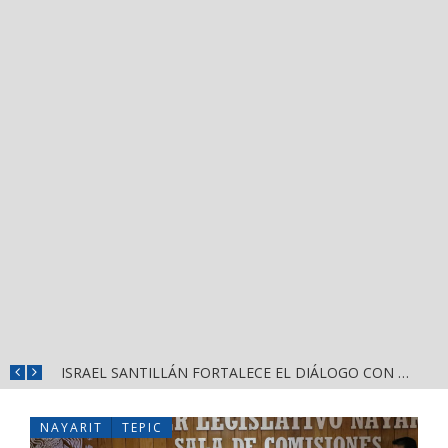
¡PUERTO VALLARTA, ENTRE LOS PEOR EVALUADOS DEL PAÍS! MUNGUÍA GONZÁLEZ HUNDE LA CONFIANZA CIUDADANA
ISRAEL SANTILLÁN FORTALECE EL DIÁLOGO CON VECINOS DE MEZCALITOS CON JORNADA «HECHOS PARA ESCUCHARTE»
NAYARIT
TEPIC