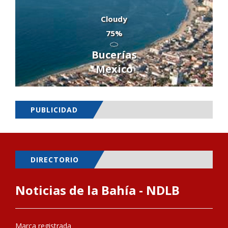
Cloudy
75%
Bucerías
Mexico
PUBLICIDAD
DIRECTORIO
Noticias de la Bahía - NDLB
Marca registrada