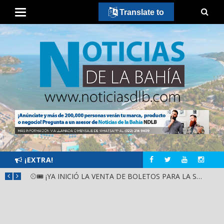
Translate to
¡EXTRA!
GOBIERNO ESTATAL Y DIF NAYARIT SUPERVISAN MEJORAS EN ESCUELA DE SANTIAGO IXCUINTLA
⚾🎟️ ¡YA INICIÓ LA VENTA DE BOLETOS PARA LA SERIE DEL CARIBE KIDS NAYARIT 2026!