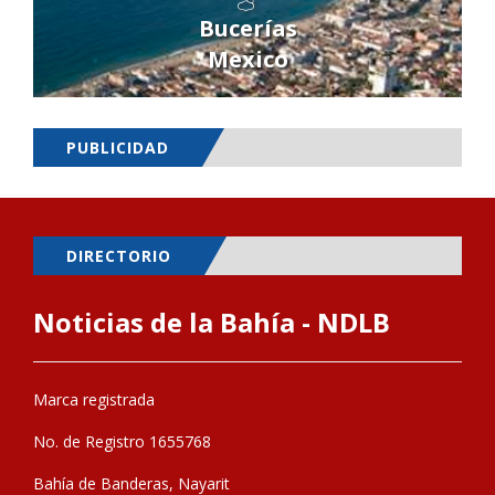
Bucerías
Mexico
PUBLICIDAD
DIRECTORIO
Noticias de la Bahía - NDLB
Marca registrada
No. de Registro 1655768
Bahía de Banderas, Nayarit