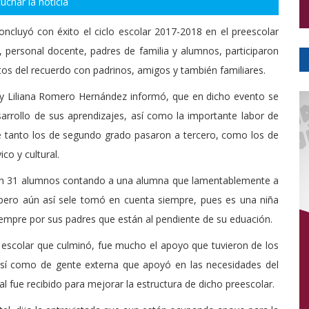
uchar la noticia
oncluyó con éxito el ciclo escolar 2017-2018 en el preescolar
 personal docente, padres de familia y alumnos, participaron
fotos del recuerdo con padrinos, amigos y también familiares.
indy Liliana Romero Hernández informó, que en dicho evento se
arrollo de sus aprendizajes, así como la importante labor de
e tanto los de segundo grado pasaron a tercero, como los de
co y cultural.
ron 31 alumnos contando a una alumna que lamentablemente a
 pero aún así sele tomó en cuenta siempre, pues es una niña
empre por sus padres que están al pendiente de su eduación.
lo escolar que culminó, fue mucho el apoyo que tuvieron de los
 así como de gente externa que apoyó en las necesidades del
al fue recibido para mejorar la estructura de dicho preescolar.