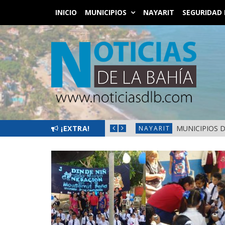
INICIO
MUNICIPIOS
NAYARIT
SEGURIDAD 
 EN FRONTERAS DE NAYARIT
¡EXTRA!
MUNICIPIOS 
NAYARIT