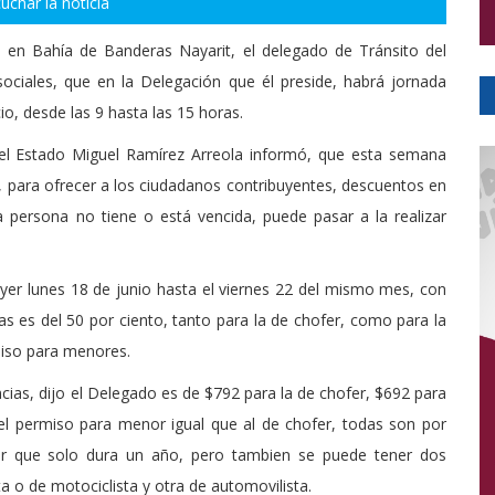
uchar la noticia
 en Bahía de Banderas Nayarit, el delegado de Tránsito del
ociales, que en la Delegación que él preside, habrá jornada
io, desde las 9 hasta las 15 horas.
 del Estado Miguel Ramírez Arreola informó, que esta semana
s, para ofrecer a los ciudadanos contribuyentes, descuentos en
na persona no tiene o está vencida, puede pasar a la realizar
yer lunes 18 de junio hasta el viernes 22 del mismo mes, con
as es del 50 por ciento, tanto para la de chofer, como para la
rmiso para menores.
encias, dijo el Delegado es de $792 para la de chofer, $692 para
 el permiso para menor igual que al de chofer, todas son por
r que solo dura un año, pero tambien se puede tener dos
ta o de motociclista y otra de automovilista.