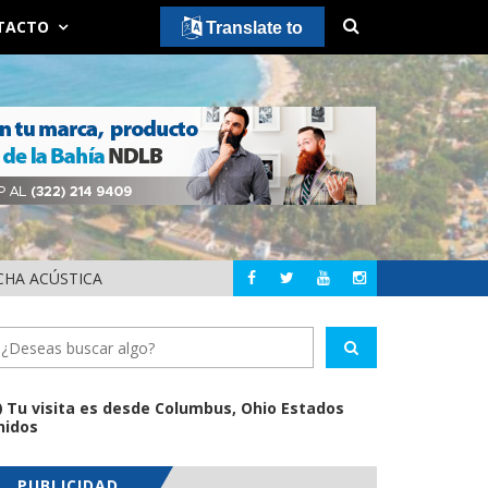
TACTO
Translate to
CHA ACÚSTICA
JUAN C
PUERTO VALLARTA
Tu visita es desde Columbus, Ohio Estados
nidos
PUBLICIDAD